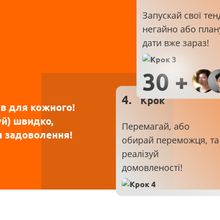
Запускай свої тен
негайно або план
дати вже зараз!
30 +
4.
Крок
в для кожного!
уй) швидко,
Перемагай, або
ля задоволення!
обирай переможця, та
реалізуй
домовленості!