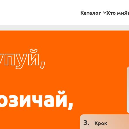
Каталог
Хто ми
Я
упуй,
.
озичай,
3.
Крок