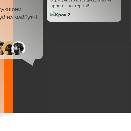
просто спостерігай!
дукціони
уй на майбутні