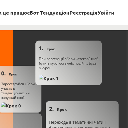
к це працює
Бот Тендукціон
Реєстрація
Увійти
1.
Крок
При реєстрації обери категорії щоб
бути в курсі останніх подій і... Будь
в курсі!
0.
Крок
Зареєструйся і бери
участь в
тендукціонах, чи
запускай свої!
2.
Крок
Переходь в тематичні чати і
бери участь в тендукціонах чи