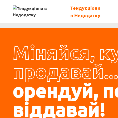
Тендукціони
в Недодатку
Міняйся, к
продавай..
орендуй, п
віддавай!